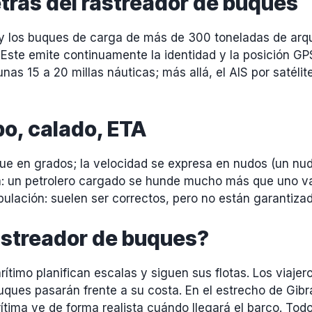
etrás del rastreador de buques
 los buques de carga de más de 300 toneladas de arque
 Este emite continuamente la identidad y la posición GP
as 15 a 20 millas náuticas; más allá, el AIS por satélit
bo, calado, ETA
uque en grados; la velocidad se expresa en nudos (un nu
a: un petrolero cargado se hunde mucho más que uno vac
ipulación: suelen ser correctos, pero no están garantiza
rastreador de buques?
ítimo planifican escalas y siguen sus flotas. Los viajero
ues pasarán frente a su costa. En el estrecho de Gibra
tima ve de forma realista cuándo llegará el barco. Todo