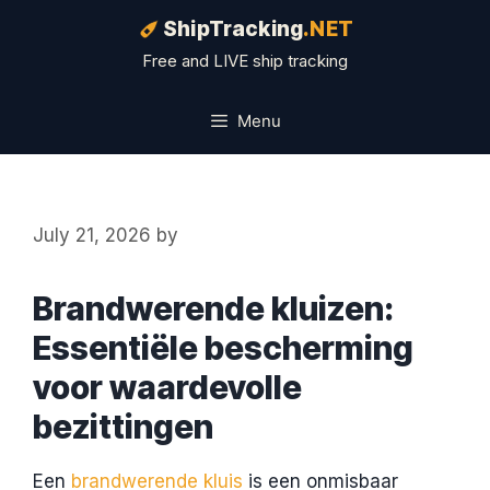
Skip
ShipTracking
.NET
to
Free and LIVE ship tracking
content
Menu
July 21, 2026
by
Brandwerende kluizen:
Essentiële bescherming
voor waardevolle
bezittingen
Een
brandwerende kluis
is een onmisbaar