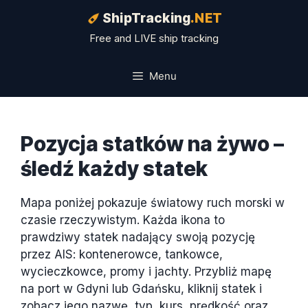
Przejdź
ShipTracking
.NET
do
Free and LIVE ship tracking
treści
Menu
Pozycja statków na żywo –
śledź każdy statek
Mapa poniżej pokazuje światowy ruch morski w
czasie rzeczywistym. Każda ikona to
prawdziwy statek nadający swoją pozycję
przez AIS: kontenerowce, tankowce,
wycieczkowce, promy i jachty. Przybliż mapę
na port w Gdyni lub Gdańsku, kliknij statek i
zobacz jego nazwę, typ, kurs, prędkość oraz